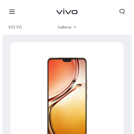
V23 5G
Gallerie
Vue d'ensemble
Paramètre
Côte d'Ivoire | Veuillez sélectionner le pays/la région