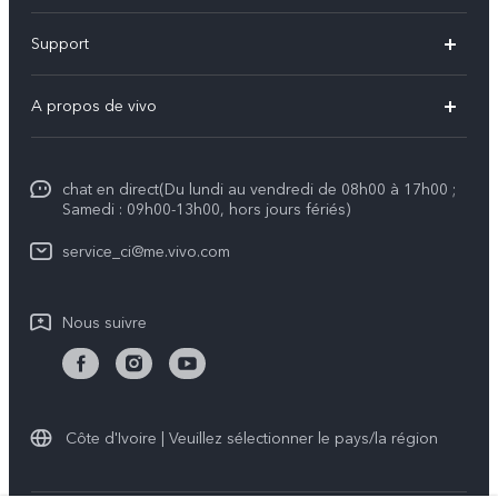
V23 5G
Support
V21
FAQs
A propos de vivo
Y33s
Funtouch OS
Info
Y53s
Authentification IMEI
chat en direct(Du lundi au vendredi de 08h00 à 17h00 ;
Legal Notice
Y21
Samedi : 09h00-13h00, hors jours fériés)
Prix des pièces de rechange
À propos de vivo
Y1s
service_ci@me.vivo.com
Mise à jour du système
Centre de confidentialité vivo
All Models
Instructions de garantie vivo
Nous suivre
Durabilité
Côte d'Ivoire | Veuillez sélectionner le pays/la région