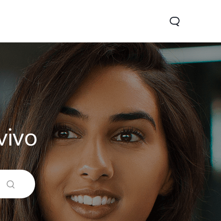
vivo
05
Y31 5G
nuevo
nuevo