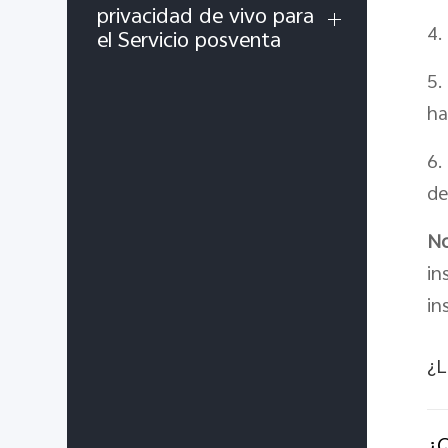
privacidad de vivo para
4.
el Servicio posventa
5.
ha
6.
de
No
in
in
¿L
¿Q