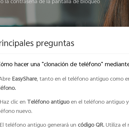
do la contraseña de la pantalla de bloqueo
rincipales preguntas
ómo hacer una "clonación de teléfono" mediant
Abre
EasyShare
, tanto en el teléfono antiguo como en
léfono.
Haz clic en
Teléfono antiguo
en el teléfono antiguo y
léfono nuevo.
El teléfono antiguo generará un
código QR.
Utiliza el