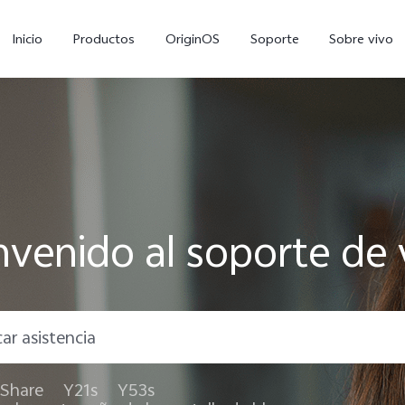
Inicio
Productos
OriginOS
Soporte
Sobre vivo
nvenido al soporte de 
Y11d
Y11 5G
Y
nuevo
nuevo
Share
Y21s
Y53s