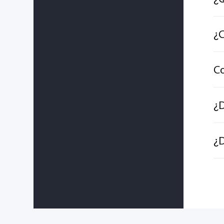
¿C
Co
¿D
¿D