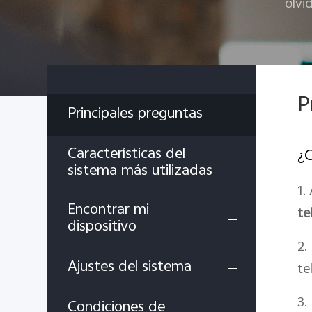
olvi
P
Principales preguntas
Características del
¿C
sistema más utilizadas
1.
Encontrar mi
te
dispositivo
2.
Ajustes del sistema
te
3.
Condiciones de