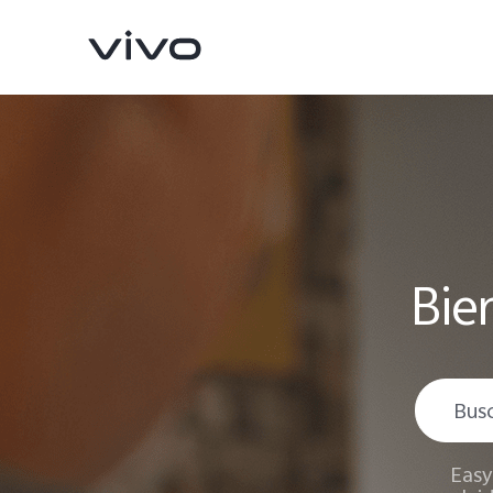
Bie
X300 Pro
V70
nuevo
nuevo
Easy