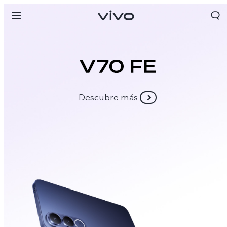
Descubre más
Chile | Seleccione país/región