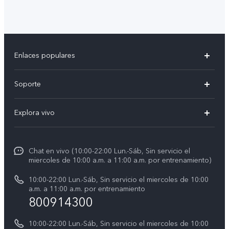
Enlaces populares
V50
Soporte
V60 Lite 5G
Centro de servicio
Explora vivo
Y21d
Funtouch OS
Noticias
Y04
Autenticación de IMEI
Chat en vivo (10:00-22:00 Lun.-Sáb, Sin servicio el
La vida en vivo
Y38 5G
miercoles de 10:00 a.m. a 11:00 a.m. por entrenamiento)
Consulta el Precio de los Repuestos
Acerca de nosotros
Y31 5G
10:00-22:00 Lun.-Sáb, Sin servicio el miercoles de 10:00
Manual del usuario
a.m. a 11:00 a.m. por entrenamiento
Avisos legales
800914300
Servicio de Agendamiento
Sostenibilidad
10:00-22:00 Lun.-Sáb, Sin servicio el miercoles de 10:00