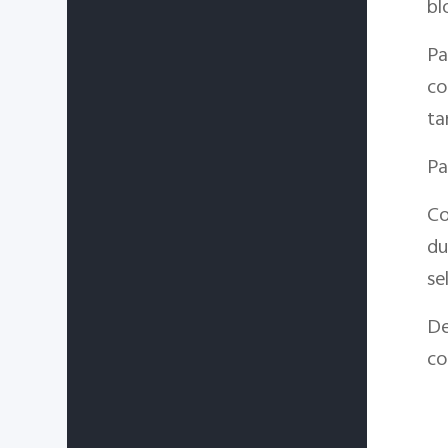
bl
Pa
co
ta
Pa
Co
du
se
De
co