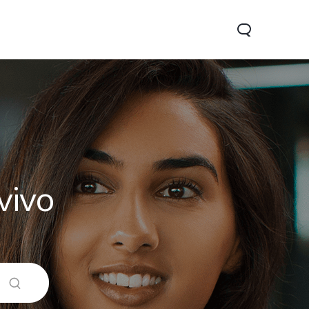
vivo
05
Y31 5G
nuevo
nuevo