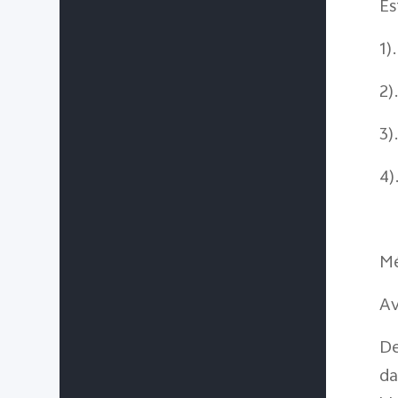
Es
1)
2)
3)
4)
Mé
Av
De
da