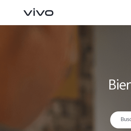
Bie
X300 Pro
V70
nuevo
nuevo