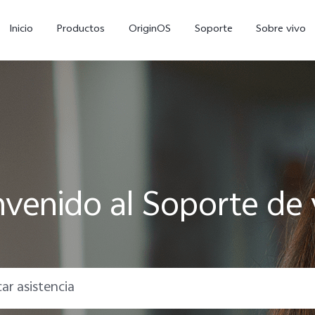
Inicio
Productos
OriginOS
Soporte
Sobre vivo
nvenido al Soporte de 
V70 FE
Y11d
Y