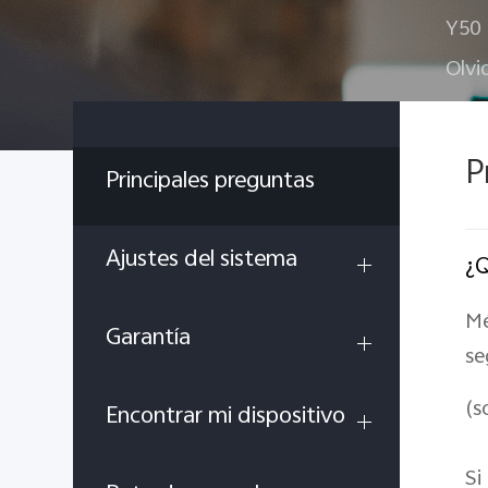
Y50
Olvi
P
Principales preguntas
Ajustes del sistema
¿Q
Mé
Garantía
se
(s
Encontrar mi dispositivo
Si