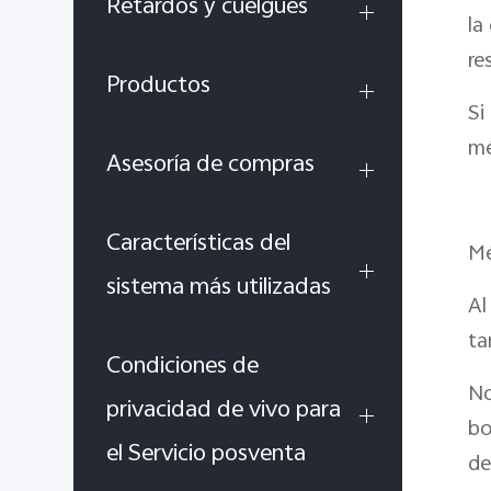
Retardos y cuelgues
la
re
Productos
Si
mé
Asesoría de compras
Características del
Mé
sistema más utilizadas
Al
ta
Condiciones de
No
privacidad de vivo para
bo
el Servicio posventa
de