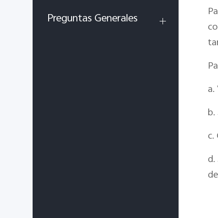
Pa
Preguntas Generales
co
ta
Pa
a.
b.
c.
d.
de