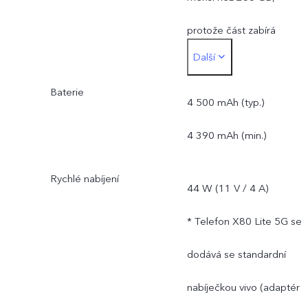
protože část zabírá
Další
operační systém
Baterie
a předinstalované aplikace
4 500 mAh (typ.)
4 390 mAh (min.)
Rychlé nabíjení
44 W (11 V / 4 A)
* Telefon X80 Lite 5G se
dodává se standardní
nabíječkou vivo (adaptér