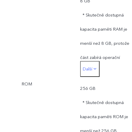
8 GB
* Skutečně dostupná
kapacita paměti RAM je
menší než 8 GB, protože
část zabírá operační
Další
systém a předinstalované
ROM
aplikace.
256 GB
* Skutečně dostupná
kapacita paměti ROM je
menší než 256 GB,