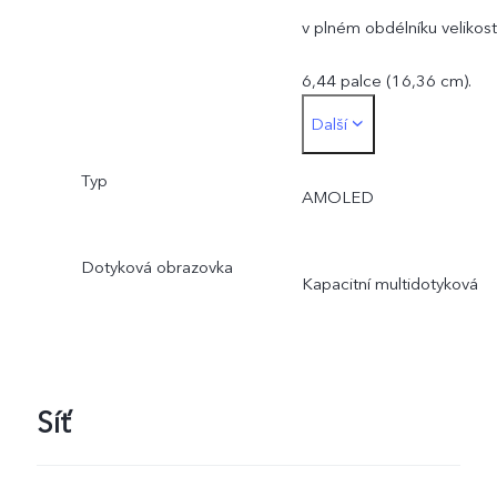
v plném obdélníku velikost
6,44 palce (16,36 cm).
Další
Skutečná plocha displeje j
Typ
nepatrně menší.
AMOLED
Dotyková obrazovka
Kapacitní multidotyková
Síť