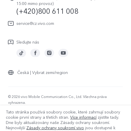
Právní upozornění
15:00 mimo provoz)
(+420)800 611 008
Uživatelský manuál
Udržitelnost
Protokol aktualizace
service@cz.vivo.com
Centrum ochrany osobních údajů vivo
Záruční podmínky
Sledujte nás
Stáhnout LUT pro obnovu Log
Česká | Vybrat zemi/region
© 2026 vivo Mobile Communication Co., Ltd. Všechna práva
vyhrazena.
Zásady ochrany osobních údajů
|
Zásady používání souborů cookie
Tato stránka používá soubory cookie, které zahrnují soubory
|
Zásady ochrany osobních údajů
|
cookie první strany a třetích stran.
Více informací
zjistíte tady.
Zásady společnosti vivo pro používání údajů
|
Dne
byly aktualizovány naše Zásady ochrany soukromí.
Nastavení souborů cookie
Nejnovější
Zásady ochrany soukromí vivo
jsou dostupné k