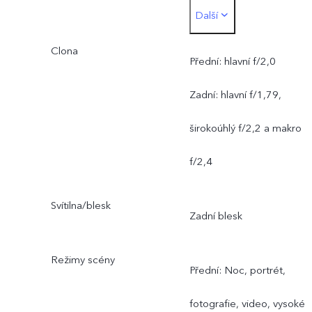
Další
2Mpx makro fotoaparát
Clona
Přední: hlavní f/2,0
Zadní: hlavní f/1,79,
širokoúhlý f/2,2 a makro
f/2,4
Svítilna/blesk
Zadní blesk
Režimy scény
Přední: Noc, portrét,
fotografie, video, vysoké