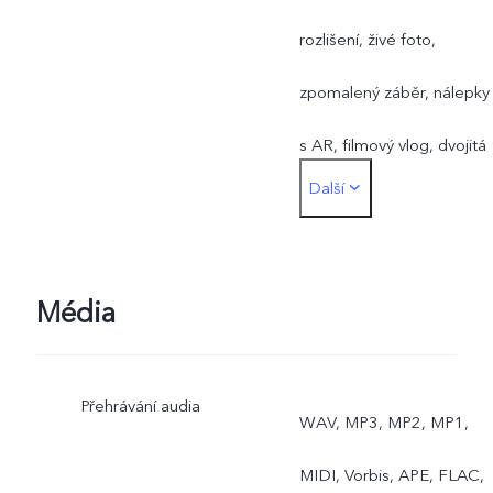
rozlišení, živé foto,
zpomalený záběr, nálepky
s AR, filmový vlog, dvojitá
Další
expozice, dvojí zobrazení
Zadní: Noc, portrét,
fotografie, video, super
Média
makro, vysoké rozlišení,
Přehrávání audia
panorama, živé foto,
WAV, MP3, MP2, MP1,
zpomalený záběr,
MIDI, Vorbis, APE, FLAC,