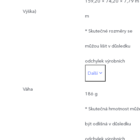
159,20 × 74,20 × 7,79 m
Výška)
m
* Skutečné rozměry se
můžou lišit v důsledku
odchylek výrobních
Další
procesů, metod měření
Váha
a použitých materiálů.
186 g
* Skutečná hmotnost můž
být odlišná v důsledku
odchylek výrobních