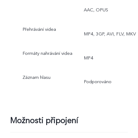
časosběr, pro, nálepky s
AAC, OPUS
AR, filmový vlog,
Přehrávání videa
MP4, 3GP, AVI, FLV, MKV
dokumenty, dvojitá
expozice, dvojí zobrazení
Formáty nahrávání videa
MP4
Záznam hlasu
Podporováno
Možnosti připojení