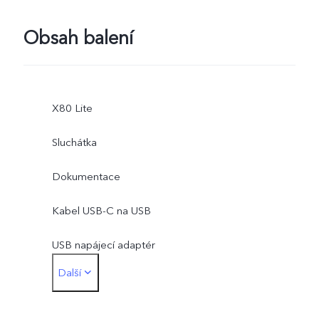
Obsah balení
X80 Lite
Sluchátka
Dokumentace
Kabel USB-C na USB
USB napájecí adaptér
Další
Adaptér 3,5mm konektoru sluchátek na Type-C
Nástroj na vysunutí SIM karty