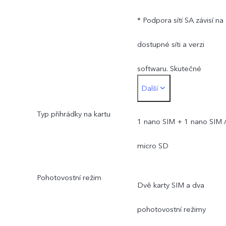
* Podpora sítí SA závisí na
dostupné síti a verzi
softwaru. Skutečné
Další
frekvenční pásmo sítě
Typ přihrádky na kartu
závisí na službách místníh
1 nano SIM + 1 nano SIM 
poskytovatele připojení k
micro SD
internetu.
Pohotovostní režim
Dvě karty SIM a dva
pohotovostní režimy