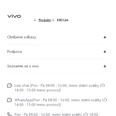
Kryt na telefon
Produkty
X80 Lite
Ochranná fólie (nalepená)
Oblíbené odkazy
X300 Ultra (nový)
Podpora
X300 Pro
Časté dotazy
Seznamte se s vivo
X300
Servisní centrum
Centrum novinek
X200 Pro
Funtouch OS
Live chat (Pon - Pá 08:00 - 16:00, mimo státní svátky (Čt
Život ve vivo
V50
14:00 - 15:00 mimo provoz))
Ověření IMEI
Etiketa ve vivo
Y29s
WhatsApp(Pon - Pá 08:00 - 16:00, mimo státní svátky (Čt
Požádat o opravu
14:00 - 15:00 mimo provoz))
O nás
vivo Buds Air3
Aktualizace systému
Pon - Pá 08:00 - 16:00, mimo státní svátky (Čt 14:00 -