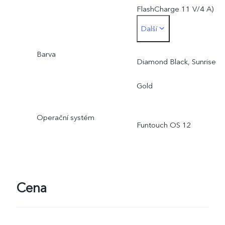
FlashCharge 11 V/4 A)
Další
a umožňuje nabíjení
Barva
výkonem až 44 W.
Diamond Black, Sunrise
Skutečný nabíjecí výkon s
Gold
dynamicky upravuje podle
Operační systém
Funtouch OS 12
aktuálních podmínek
a způsobu používání.
Cena