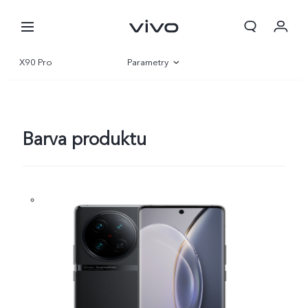
Objednávka
X90 Pro
Parametry
Košík
Přehled
Přihlásit se / Zaregistrovat
Galerie
Barva produktu
Můj účet