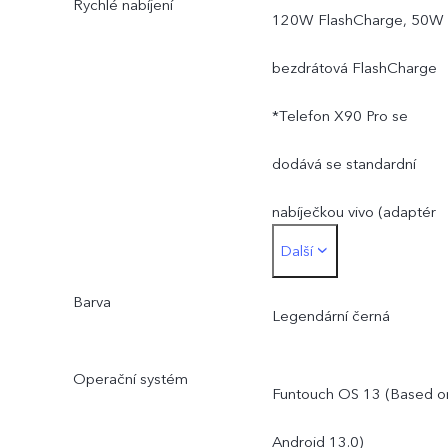
Rychlé nabíjení
mAh (7.78V), ekvivalent k
120W FlashCharge, 50W
4700 mAh (3.89V).
bezdrátová FlashCharge
Skutečná energie: 18.47
*Telefon X90 Pro se
Wh.
dodává se standardní
*Udávaná kapacita bateri
nabíječkou vivo (adaptér
Další
je 4700 mAh.
FlashCharge 20V / 6A), a
Barva
umožňuje nabíjení
Legendární černá
příkonem až 120W.
Operační systém
Funtouch OS 13 (Based o
Skutečný nabíjecí výkon s
Android 13.0)