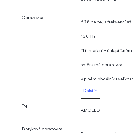
Obrazovka
6.78 palce, s frekvencí až
120 Hz
*Při měření v úhlopříčném
směru má obrazovka
v plném obdélníku velikost
Další
6,78 palce (17,22 cm).
Typ
Skutečná plocha displeje j
AMOLED
nepatrně menší.
Dotyková obrazovka