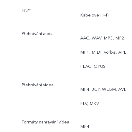
Hi-Fi
dokument, Astro režim,
Kabelové Hi-Fi
Dlouhá expozice,
Přehrávání audia
AAC, WAV, MP3, MP2,
Skupinový portrét s umělo
MP1, MIDI, Vorbis, APE,
inteligencí, Krajina a
FLAC, OPUS
architektura ZEISS
Přehrávání videa
MP4, 3GP, WEBM, AVI,
FLV, MKV
Formáty nahrávání videa
MP4