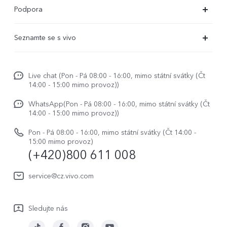
X300 Ultra (nový)
Podpora
X300 Pro
Časté dotazy
Seznamte se s vivo
X300
Servisní centrum
Centrum novinek
X200 Pro
Funtouch OS
Live chat (Pon - Pá 08:00 - 16:00, mimo státní svátky (Čt
Život ve vivo
V50
14:00 - 15:00 mimo provoz))
Ověření IMEI
Etiketa ve vivo
Y29s
WhatsApp(Pon - Pá 08:00 - 16:00, mimo státní svátky (Čt
Požádat o opravu
14:00 - 15:00 mimo provoz))
O nás
vivo Buds Air3
Aktualizace systému
Pon - Pá 08:00 - 16:00, mimo státní svátky (Čt 14:00 -
Právní upozornění
15:00 mimo provoz)
(+420)800 611 008
Uživatelský manuál
Udržitelnost
Protokol aktualizace
service@cz.vivo.com
Centrum ochrany osobních údajů vivo
Záruční podmínky
Sledujte nás
Stáhnout LUT pro obnovu Log