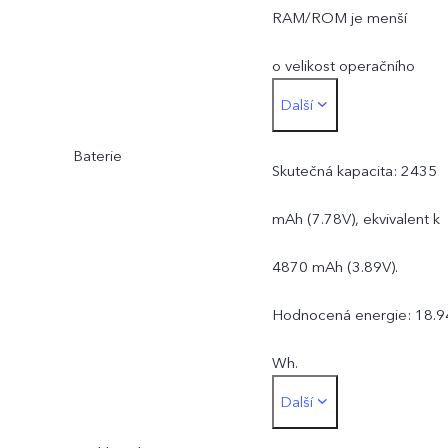
RAM/ROM je menší
o velikost operačního
Další
systému
Baterie
a předinstalovaných
Skutečná kapacita: 2435
aplikací
mAh (7.78V), ekvivalent k
4870 mAh (3.89V).
Hodnocená energie: 18.9
Wh.
Další
Hodnocená kapacita: 235