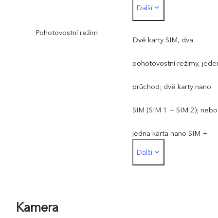
Další
*Funkce živé sítě závisí na
Pohotovostní režim
dostupnosti sítě operátora
Dvě karty SIM, dva
podpoře infrastruktury a
pohotovostní režimy, jede
verzi softwaru mobilního
průchod; dvě karty nano
telefonu.
SIM (SIM 1 + SIM 2); nebo
jedna karta nano SIM +
Další
eSIM
Kamera