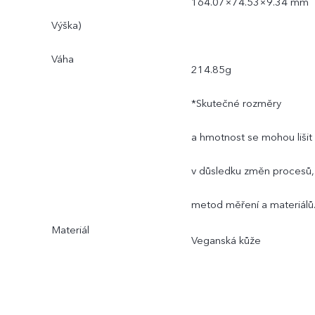
164.07×74.53×9.34 mm
Výška)
Váha
214.85g
*Skutečné rozměry
a hmotnost se mohou lišit
v důsledku změn procesů,
metod měření a materiálů
Materiál
Veganská kůže