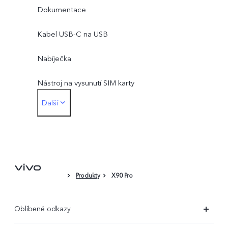
Dokumentace
Kabel USB-C na USB
Nabíječka
Nástroj na vysunutí SIM karty
Další
Kryt na telefon
Ochranná fólie (nalepená)
Záruční list
Produkty
X90 Pro
Oblíbené odkazy