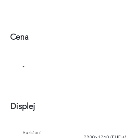
dynamicky přizpůsobuje
aktuálním podmínkám a
skutečnému používání.
Cena
*
Displej
Rozlišení
2800×1260 (FHD+)