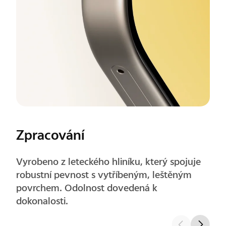
Rohy
Precizně zaoblené rohy zlepšují pohodlí při
úchopu a při dlouhodobém používání působí
přirozeně.