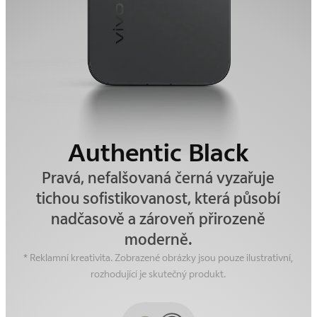
Authentic Black
Alpine Gray
Čerpá inspiraci z tiché síly alpských
Pravá, nefalšovaná černá vyzařuje
útesů. Tato šedá není jen barva – je to
tichou sofistikovanost, která působí
decentní, uklidňující jistota, kterou
nadčasově a zároveň přirozeně
můžete cítit.
moderně.
* Reklamní kreativita. Zobrazené obrázky jsou pouze ilustrativní,
rozhodující je skutečný produkt.