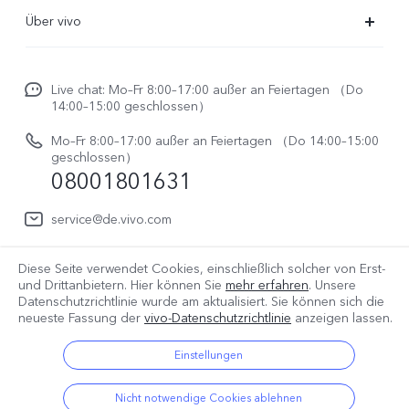
FAQs
Über vivo
Funtouch OS
Newsroom
Service Center
Live chat: Mo–Fr 8:00–17:00 außer an Feiertagen （Do
Impressum
14:00–15:00 geschlossen）
IMEI-Authentifizierung
Rechtliche Hinweise
Mo–Fr 8:00–17:00 außer an Feiertagen （Do 14:00–15:00
Reparaturerfassung
geschlossen）
vivo Datenschutzcenter
08001801631
System Verbesserung
service@de.vivo.com
Benutzerhandbuch
Log aktualisieren
Diese Seite verwendet Cookies, einschließlich solcher von Erst-
Deutschland | Land/Region auswählen
und Drittanbietern. Hier können Sie
mehr erfahren
. Unsere
Datenschutzrichtlinie wurde am
aktualisiert. Sie können sich die
Garantiebestimmungen
neueste Fassung der
vivo-Datenschutzrichtlinie
anzeigen lassen.
© 2026 vivo Mobile Communication Co., Ltd. Alle Rechte
Einstellungen
vorbehalten.
Datenschutz Bestimmungen
|
Cookie Richtlinie
|
Nicht notwendige Cookies ablehnen
Datenschutz Support
|
vivo-Datenrichtlinie