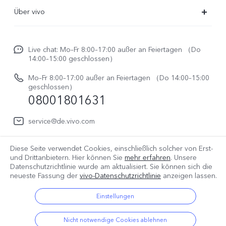
FAQs
Über vivo
Funtouch OS
Newsroom
Service Center
Live chat: Mo–Fr 8:00–17:00 außer an Feiertagen （Do
Impressum
14:00–15:00 geschlossen）
IMEI-Authentifizierung
Rechtliche Hinweise
Mo–Fr 8:00–17:00 außer an Feiertagen （Do 14:00–15:00
Reparaturerfassung
geschlossen）
vivo Datenschutzcenter
08001801631
System Verbesserung
service@de.vivo.com
Benutzerhandbuch
Log aktualisieren
Diese Seite verwendet Cookies, einschließlich solcher von Erst-
Deutschland | Land/Region auswählen
und Drittanbietern. Hier können Sie
mehr erfahren
. Unsere
Datenschutzrichtlinie wurde am
aktualisiert. Sie können sich die
Garantiebestimmungen
neueste Fassung der
vivo-Datenschutzrichtlinie
anzeigen lassen.
© 2026 vivo Mobile Communication Co., Ltd. Alle Rechte
Einstellungen
vorbehalten.
Datenschutz Bestimmungen
|
Cookie Richtlinie
|
Nicht notwendige Cookies ablehnen
Datenschutz Support
|
vivo-Datenrichtlinie