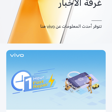
غرفة الأخبار
Egypt | حدد البلد/المنطقة
تتوفر أحدث المعلومات عن vivo هنا