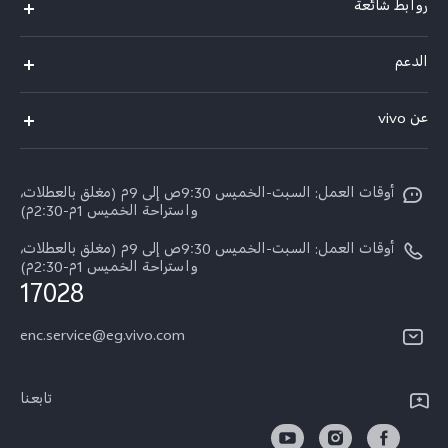
روابط شائعة
Y500
الدعم
X300 FE
الاسئلة الشائعة
عن vivo
X300 Ultra
Funtouch OS
معلومات عن الشركة
X300 Pro
مراكز الصيانة
أوقات العمل: السبت-الخميس 9:30ص إلى 9م (مغلق بالعطلات،
الأخبار
Y11d
واستراحة الخميس 1م-2:30م)
تحديثات النظام
ARABIC/العربية:
V70 FE
أوقات العمل: السبت-الخميس 9:30ص إلى 9م (مغلق بالعطلات،
أسعار قطع الغيار
واستراحة الخميس 1م-2:30م)
نبذة عنا
17028
V70
مصادقة IMEI
مركز الخصوصية لدى vivo
Y31d
enc.service@eg.vivo.com
إجراء حجز للإصلاح
الاستدامة
كل الموديلات
خدمة التوصيل للإصلاح
تابعنا
الاستعلام عن مستوى تقدم الإصلاح