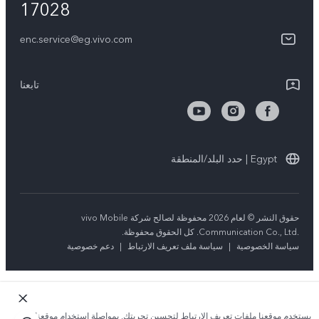
17028
V70
مصادقة IMEI
مركز الخصوصية لدى vivo
Y31d
enc.service@eg.vivo.com
إجراء حجز للإصلاح
الاستدامة
كل الموديلات
خدمة التوصيل للإصلاح
تابعنا
الاستعلام عن مستوى تقدم الإصلاح
تعلیمات الضمان
Egypt | حدد البلد/المنطقة
بيان الخصوصية بشأن خدمة العملاء
حقوق النشر © لعام 2026 محفوظة لصالح شركة vivo Mobile
Communication Co., Ltd.‎. كل الحقوق محفوظة.
سياسة الخصوصية
|
سياسة ملف تعريف الارتباط
|
دعم خصوصية
يستخدم موقعنا ملفات تعريف الارتباط لتحسين تجربتك. بمواصلة استخدام موقعنا؛