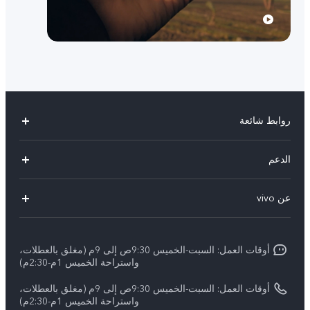
روابط شائعة
Y500
الدعم
X300 FE
الاسئلة الشائعة
عن vivo
X300 Ultra
Funtouch OS
معلومات عن الشركة
X300 Pro
مراكز الصيانة
أوقات العمل: السبت-الخميس 9:30ص إلى 9م (مغلق بالعطلات،
الأخبار
Y11d
واستراحة الخميس 1م-2:30م)
تحديثات النظام
ARABIC/العربية:
V70 FE
أوقات العمل: السبت-الخميس 9:30ص إلى 9م (مغلق بالعطلات،
أسعار قطع الغيار
واستراحة الخميس 1م-2:30م)
نبذة عنا