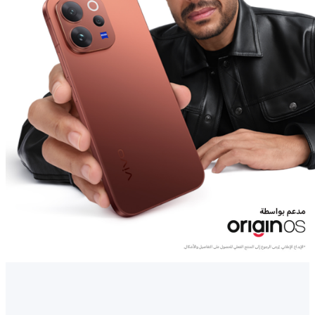
Egypt | حدد البلد/المنطقة