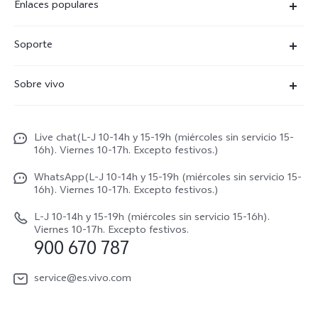
Enlaces populares
X300 Ultra
Soporte
X300 Pro
Preguntas frecuentes
Sobre vivo
X300
Centros de servicio
Noticias
X300 FE
Autenticación de IMEI
Live chat(L-J 10-14h y 15-19h (miércoles sin servicio 15-
Netiqueta vivo
V70 5G
16h). Viernes 10-17h. Excepto festivos.)
Gestión de reparaciones
Avisos legales
V70 FE
WhatsApp(L-J 10-14h y 15-19h (miércoles sin servicio 15-
Manual de usuario
16h). Viernes 10-17h. Excepto festivos.)
Acerca de nosotros
V70 Lite 5G
Actualización de sistema
L-J 10-14h y 15-19h (miércoles sin servicio 15-16h).
Sostenibilidad
Viernes 10-17h. Excepto festivos.
Y31 5G
900 670 787
Actualizar registro
Centro de privacidad de vivo
Y21 5G
Instrucciones de Garantía
service@es.vivo.com
Descargar LUT para restaurar el Log