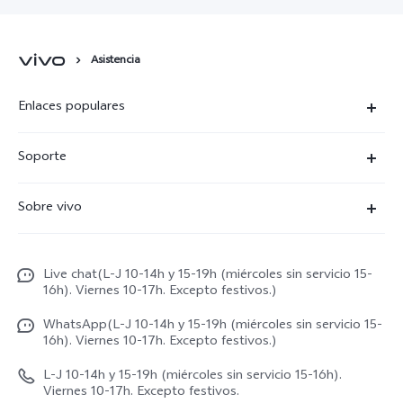
Asistencia
Enlaces populares
X300 Ultra
Soporte
X300 Pro
Preguntas frecuentes
Sobre vivo
X300
Centros de servicio
Noticias
X300 FE
Autenticación de IMEI
Live chat(L-J 10-14h y 15-19h (miércoles sin servicio 15-
Netiqueta vivo
V70 5G
16h). Viernes 10-17h. Excepto festivos.)
Gestión de reparaciones
Avisos legales
V70 FE
WhatsApp(L-J 10-14h y 15-19h (miércoles sin servicio 15-
Manual de usuario
16h). Viernes 10-17h. Excepto festivos.)
Acerca de nosotros
V70 Lite 5G
Actualización de sistema
L-J 10-14h y 15-19h (miércoles sin servicio 15-16h).
Sostenibilidad
Viernes 10-17h. Excepto festivos.
Y31 5G