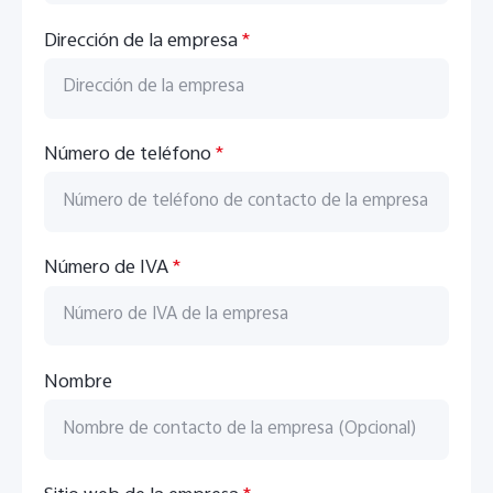
España | Seleccione país/región
Dirección de la empresa
*
Número de teléfono
*
Número de IVA
*
X300 Pro
V70 5G
nuevo
Nombre