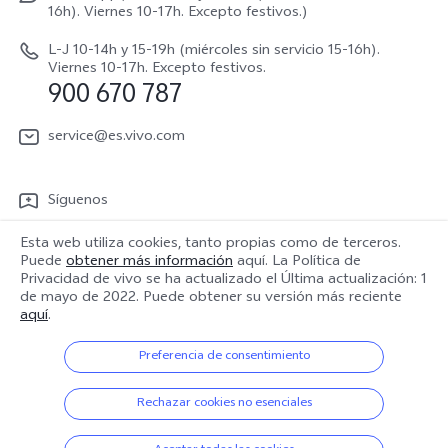
Manual de usuario
16h). Viernes 10-17h. Excepto festivos.)
Acerca de nosotros
V70 Lite 5G
Actualización de sistema
L-J 10-14h y 15-19h (miércoles sin servicio 15-16h).
Sostenibilidad
Viernes 10-17h. Excepto festivos.
Y31 5G
900 670 787
Actualizar registro
Centro de privacidad de vivo
Y21 5G
Instrucciones de Garantía
service@es.vivo.com
Descargar LUT para restaurar el Log
Síguenos
Esta web utiliza cookies, tanto propias como de terceros.
Puede
obtener más información
aquí. La Política de
Privacidad de vivo se ha actualizado el
Última actualización: 1
de mayo de 2022
. Puede obtener su versión más reciente
España | Seleccione país/región
aquí
.
Preferencia de consentimiento
© 2026 vivo Mobile Communication Co., Ltd. Todos los derechos
Rechazar cookies no esenciales
reservados.
Política de privacidad
|
Política de cookies
|
Soporte de privacidad
|