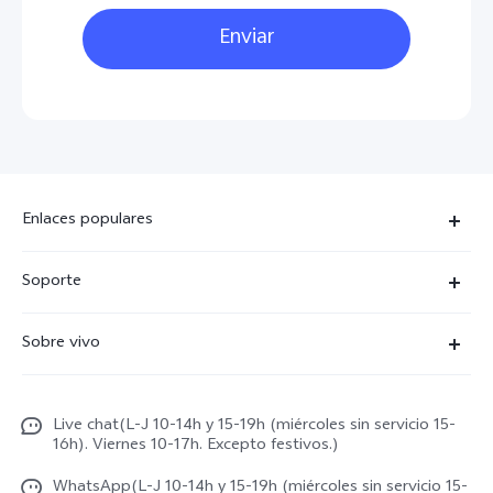
Enviar
Enlaces populares
X300 Ultra
Soporte
X300 Pro
Preguntas frecuentes
Sobre vivo
X300
Centros de servicio
Noticias
X300 FE
Autenticación de IMEI
Live chat(L-J 10-14h y 15-19h (miércoles sin servicio 15-
Netiqueta vivo
V70 5G
16h). Viernes 10-17h. Excepto festivos.)
Gestión de reparaciones
Avisos legales
V70 FE
WhatsApp(L-J 10-14h y 15-19h (miércoles sin servicio 15-