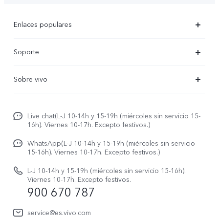
Enlaces populares
X300 Ultra
Soporte
X300 Pro
Preguntas frecuentes
Sobre vivo
X300
Centros de servicio
Noticias
X300 FE
Autenticación de IMEI
Live chat(L-J 10-14h y 15-19h (miércoles sin servicio 15-
Netiqueta vivo
V70 5G
16h). Viernes 10-17h. Excepto festivos.)
Gestión de reparaciones
Avisos legales
V70 FE
WhatsApp(L-J 10-14h y 15-19h (miércoles sin servicio
Manual de usuario
15-16h). Viernes 10-17h. Excepto festivos.)
Acerca de nosotros
V70 Lite 5G
Actualización de sistema
L-J 10-14h y 15-19h (miércoles sin servicio 15-16h).
Sostenibilidad
Viernes 10-17h. Excepto festivos.
Y31 5G
900 670 787
Actualizar registro
Centro de privacidad de vivo
Y21 5G
Instrucciones de Garantía
service@es.vivo.com