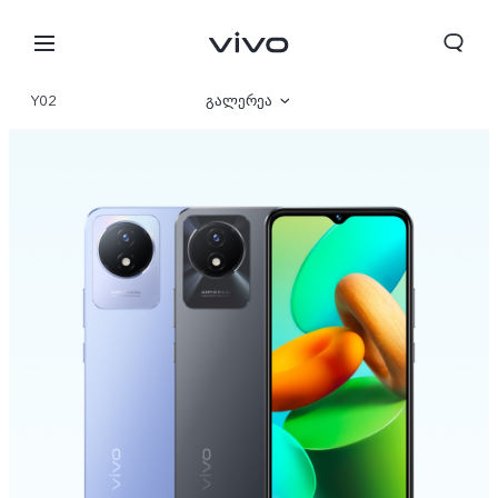
Y02
გალერეა
მიმოხილვა
პარამეტრი