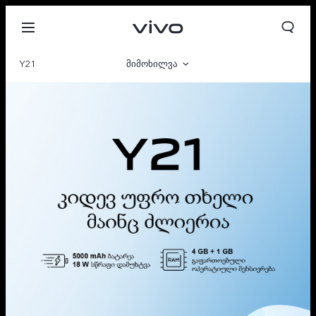
Y21
მიმოხილვა
გალერეა
პარამეტრი
Georgia | აირჩიეთ ქვეყანა/რეგიონი