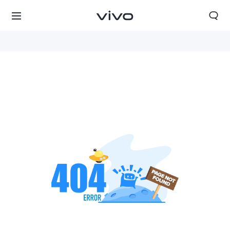
Greece | Επιλέξτε χώρα/περιοχή