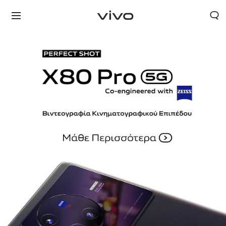
Greece | Επιλέξτε χώρα/περιοχή