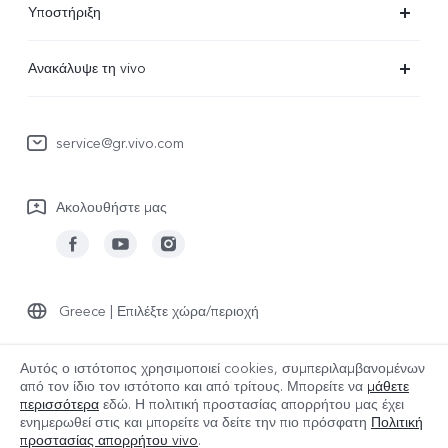
Υποστήριξη
V29 Lite 5G
Συχνές Ερωτήσεις
Ανακάλυψε τη vivo
V23 5G
Κέντρο επισκευών
Πληροφορίες
Y36
Επαλήθευση IMEI
service@gr.vivo.com
Τελευταία Νέα
Y22s
Ενημέρωση συστήματος
Καριέρα στην vivo
Y17s
Ακολουθήστε μας
Εγχειρίδιο χρήστη
Σχετικά με εμάς
Όλες οι Συσκευές
στείλτε για επισκευή
Ανακοίνωση νομικού περιεχομένου
Αρχείο καταγραφής ενημερώσεων
Βιωσιμότητα
Greece | Επιλέξτε χώρα/περιοχή
Πολιτική εγγύησης
Κέντρο απορρήτου της vivo
Αυτός ο ιστότοπος χρησιμοποιεί cookies, συμπεριλαμβανομένων
από τον ίδιο τον ιστότοπο και από τρίτους. Μπορείτε να
μάθετε
© 2026 vivo Mobile Communication Co., Ltd. Με την επιφύλαξη παντός
περισσότερα
εδώ. Η πολιτική προστασίας απορρήτου μας έχει
δικαιώματος.
ενημερωθεί στις
και μπορείτε να δείτε την πιο πρόσφατη
Πολιτική
Πολιτική cookies της vivo
|
Πολιτική Απορρήτου vivo
|
προστασίας απορρήτου vivo
.