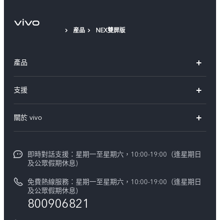
産品
NEX雙屏版
產品
X300 Pro
支援
X300
FAQs
關於 vivo
Y21d
服務中心
企業文化
V60 Lite 5G
Funtouch OS
即時對話支援：星期一至星期六，10:00-19:00（逢星期日
新聞資訊
V60
及公眾假期休息)
系統升級
vivo工作
免費熱線服務：星期一至星期六，10:00-19:00（逢星期日
零配件價格查詢
及公眾假期休息)
法律聲明
800906821
IMEI 碼驗證
關於我們