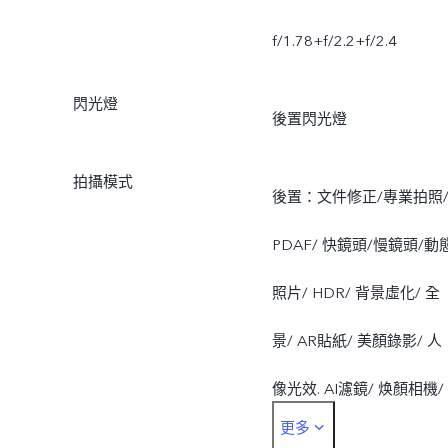
f/1.78+f/2.2+f/2.4
閃光燈
後置閃光燈
拍攝模式
後置：文件修正/專業拍照
PDAF/ 快鏡頭/慢鏡頭/動
照片/ HDR/ 背景虛化/ 全
景/ AR貼紙/ 美顏錄影/ 人
像光效. AI濾鏡/ 焕顏相機/
更多
AI人像構圖/ 超廣角/ 短視