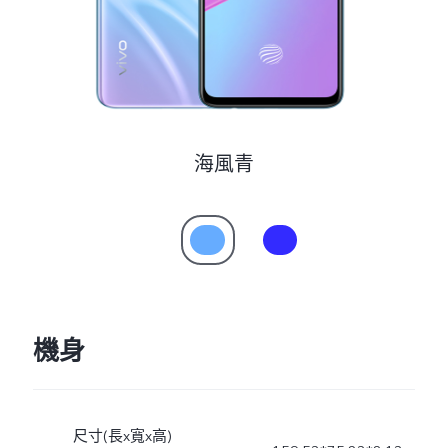
海風青
機身
尺寸(長x寬x高)