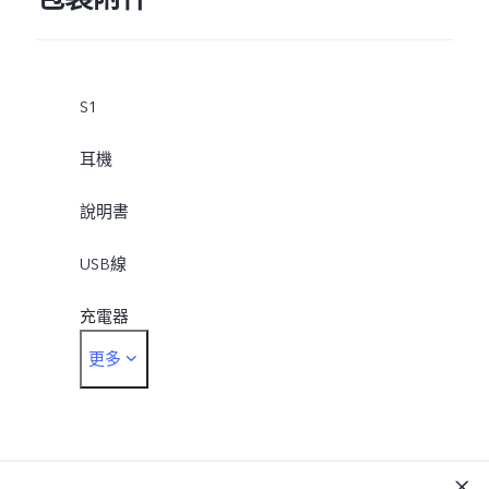
S1
耳機
說明書
USB線
充電器
更多
卡針
保護套
保護貼(已貼在主機上)