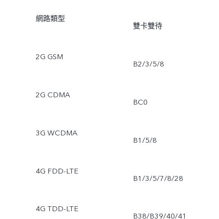
網路類型
雙卡雙待
2G GSM
B2/3/5/8
2G CDMA
BC0
3G WCDMA
B1/5/8
4G FDD-LTE
B1/3/5/7/8/28
4G TDD-LTE
B38/B39/40/41