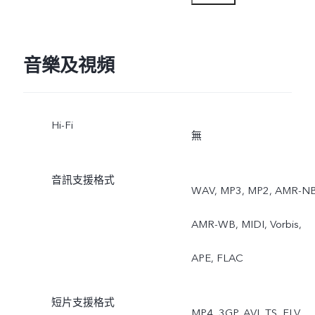
頻
前置：全景/ 動態照片/ 分
音樂及視頻
性別美顏/ 美顏+虛化/ AI 
Hi-Fi
鏡/ AR貼紙/ 美顏錄影/ 人
無
像光效/ 煥顏相機/ 短視頻
音訊支援格式
WAV, MP3, MP2, AMR-NB
AMR-WB, MIDI, Vorbis,
APE, FLAC
短片支援格式
MP4, 3GP, AVI, TS, FLV,