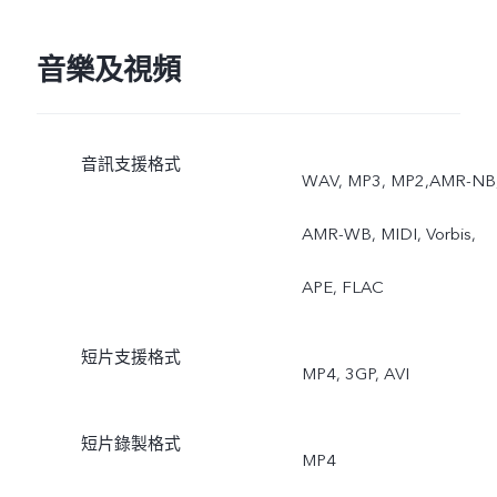
美顏，自拍螢幕補光，AR
貼紙，語音拍照， 視頻通
音樂及視頻
話美顏 ，時間浮水印， 錄
音訊支援格式
影美顏 ，AI智能美顏， 人
WAV, MP3, MP2,AMR-NB
像光效 ，AI場景識別，
AMR-WB, MIDI, Vorbis,
Google Lens ， AI人像構
APE, FLAC
短片支援格式
MP4, 3GP, AVI
短片錄製格式
MP4