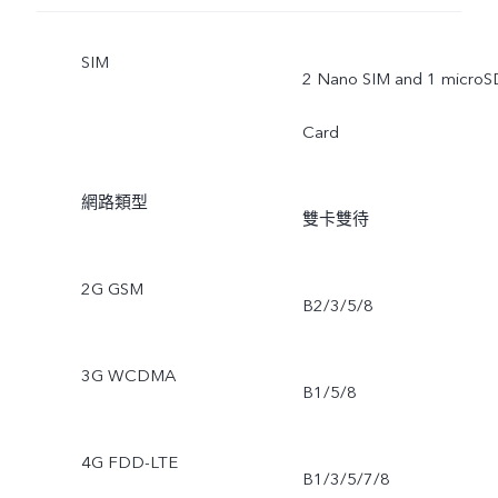
SIM
2 Nano SIM and 1 microS
Card
網路類型
雙卡雙待
2G GSM
B2/3/5/8
3G WCDMA
B1/5/8
4G FDD-LTE
B1/3/5/7/8