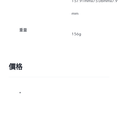
157.91mmx75.08mmx7.9
mm
重量
156g
價格
*