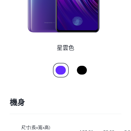
星雲色
機身
尺寸(長x寬x高)