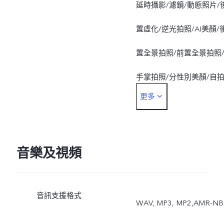
延時攝影/濾鏡/動態照片/
置虛化/逆光拍照/AI美顏/
置全景拍照/前置全景拍照
手掌拍照/分性別美顏/自
更多
屏幕補光/AR貼紙/智美臉
型/浮水印/AI自拍光效/AI
景識別/AI人像構圖/AI美體
音樂及視頻
相機/AI超廣角/AI超級夜景
音訊支援格式
WAV, MP3, MP2,AMR-NB