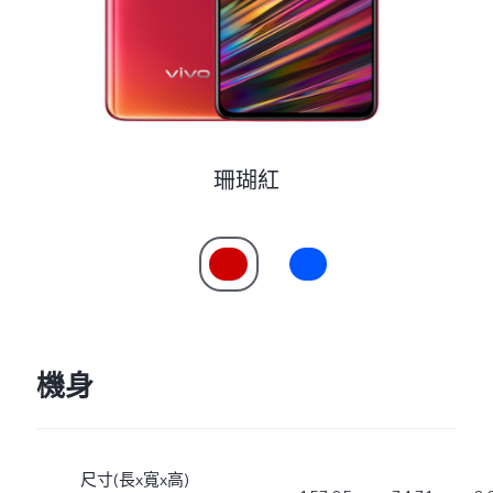
珊瑚紅
機身
尺寸(長x寬x高)