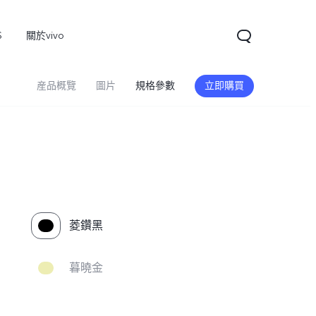
S
關於vivo
産品概覽
圖片
規格參數
立即購買
菱鑽黑
暮曉金