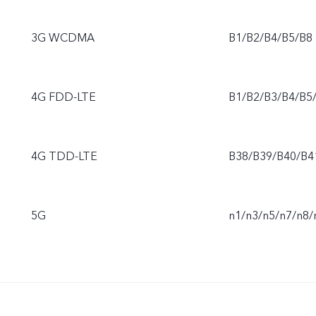
3G WCDMA
B1/B2/B4/B5/B8
4G FDD-LTE
B1/B2/B3/B4/B5
4G TDD-LTE
B38/B39/B40/B4
5G
n1/n3/n5/n7/n8/