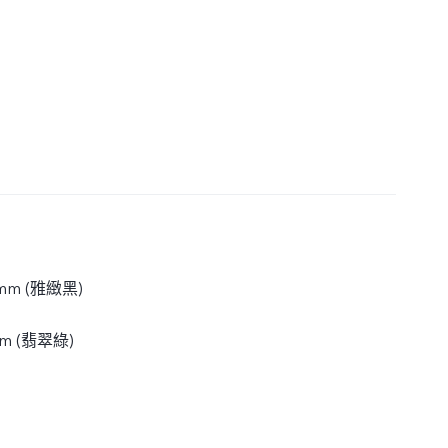
6 mm (雅緻黑)
 mm (翡翠綠)