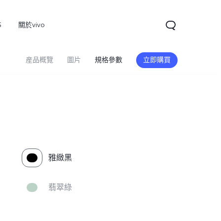
S
關於vivo
産品概覽
圖片
規格參數
立即購買
雅緻黑
翡翠綠