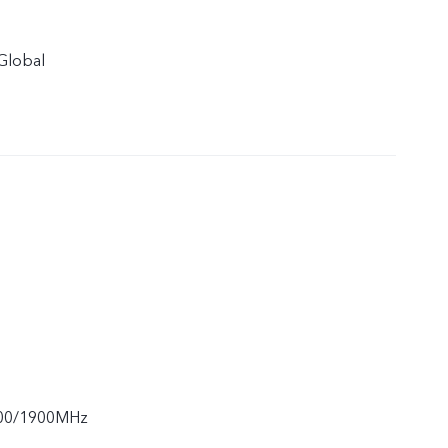
Global
00/1900MHz