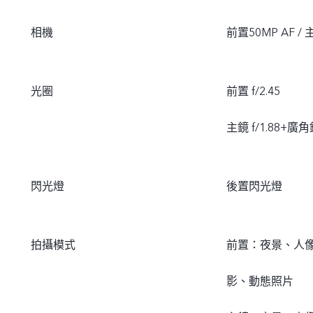
相機
前置50MP AF /
光圈
前置 f/2.45
主鏡 f/1.88+廣角
閃光燈
後置閃光燈
拍攝模式
前置：夜景、人
影、動態照片