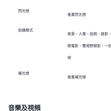
f/2.2；FOV 120 ± 3°；5P
閃光燈
後置閃光燈
鏡頭
拍攝模式
夜景、人像、拍照、錄影
微電影、雙視野錄影、一
得
補光燈
後置補光燈
音樂及視頻