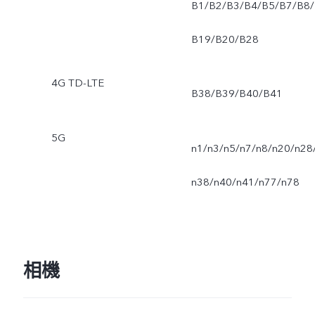
B1/B2/B3/B4/B5/B7/B8/
B19/B20/B28
4G TD-LTE
B38/B39/B40/B41
5G
n1/n3/n5/n7/n8/n20/n28
n38/n40/n41/n77/n78
相機