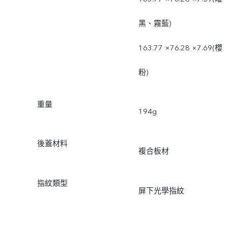
黑、霧藍)
163.77 ×76.28 ×7.69(櫻
粉)
重量
194g
後蓋材料
複合板材
指紋類型
屏下光學指紋