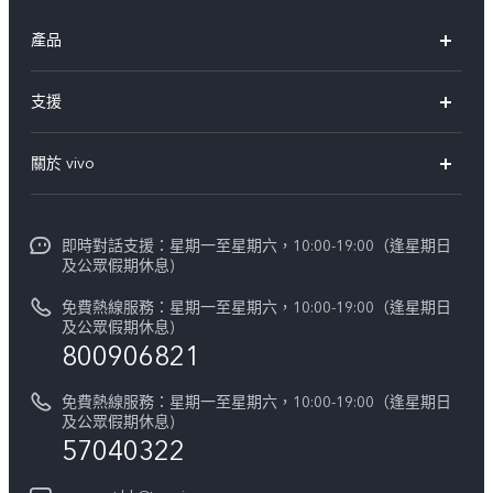
產品
X300 Pro
支援
X300
FAQs
關於 vivo
Y21d
服務中心
企業文化
V60 Lite 5G
Funtouch OS
即時對話支援：星期一至星期六，10:00-19:00（逢星期日
新聞資訊
V60
及公眾假期休息)
系統升級
vivo工作
免費熱線服務：星期一至星期六，10:00-19:00（逢星期日
零配件價格查詢
及公眾假期休息)
法律聲明
800906821
IMEI 碼驗證
關於我們
免費熱線服務：星期一至星期六，10:00-19:00（逢星期日
維修進度
及公眾假期休息)
vivo 私隱中心
57040322
保修條款
可持續性