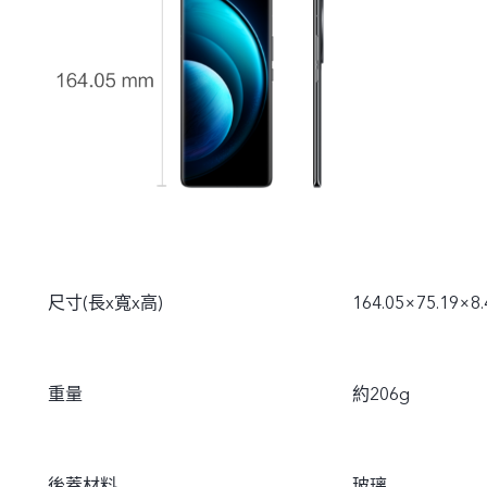
尺寸(長x寬x高)
164.05×75.19×8
重量
約206g
後蓋材料
玻璃