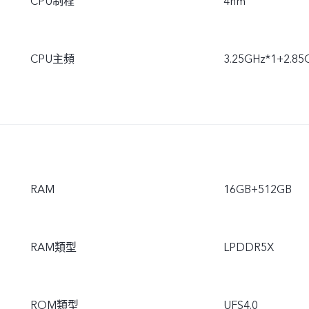
CPU制程
4nm
CPU主頻
3.25GHz*1+2.85
RAM
16GB+512GB
RAM類型
LPDDR5X
ROM類型
UFS4.0