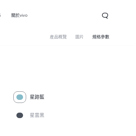
S
關於vivo
産品概覽
圖片
規格參數
星跡藍
V60
星雲黑