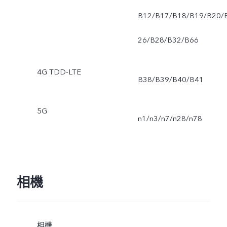
B12/B17/B18/B19/B20/
26/B28/B32/B66
4G TDD-LTE
B38/B39/B40/B41
5G
n1/n3/n7/n28/n78
相機
相機