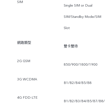
SIM
Single SIM or Dual
SIM/Standby Mode/SIM
Slot
網路類型
雙卡雙待
2G GSM
850/900/1800/1900
3G WCDMA
B1/B2/B4/B5/B8
4G FDD-LTE
B1/B2/B3/B4/B5/B7/B8/