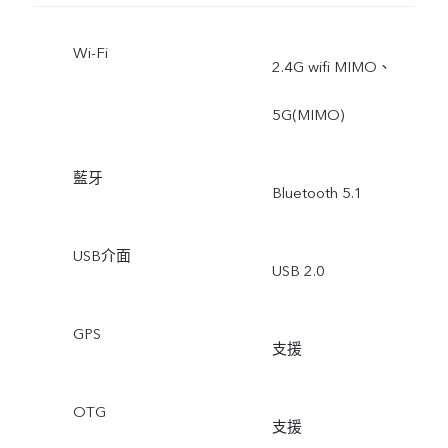
Wi-Fi
2.4G wifi MIMO、
5G(MIMO)
藍牙
Bluetooth 5.1
USB介面
USB 2.0
GPS
支援
OTG
支援