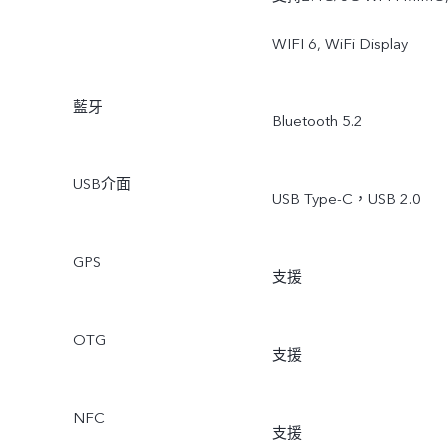
WIFI 6, WiFi Display
藍牙
Bluetooth 5.2
USB介面
USB Type-C，USB 2.0
GPS
支援
OTG
支援
NFC
支援