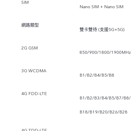
SIM
Nano SIM + Nano SIM
網路類型
雙卡雙待 (支援5G+5G)
2G GSM
850/900/1800/1900MHz
3G WCDMA
B1/B2/B4/B5/B8
4G FDD-LTE
B1/B2/B3/B4/B5/B7/B8/
B18/B19/B20/B26/B28
4G TDD-LTE