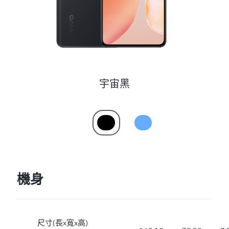
宇宙黑
機身
尺寸(長x寬x高)