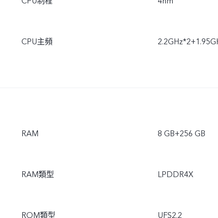
CPU制程
4nm
CPU主頻
2.2GHz*2+1.95G
RAM
8 GB+256 GB
RAM類型
LPDDR4X
ROM類型
UFS2.2