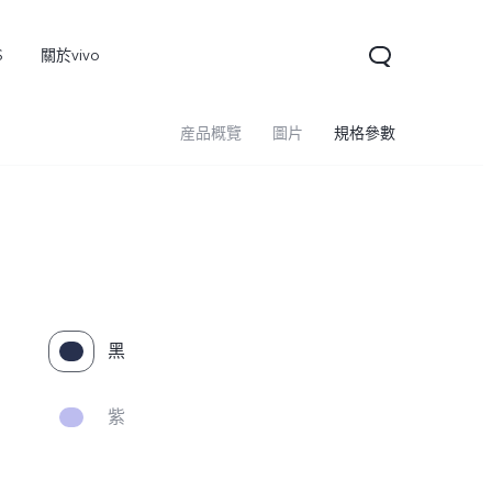
S
關於vivo
産品概覽
圖片
規格參數
黑
紫