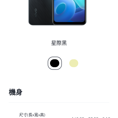
星際黑
機身
尺寸(長x寬x高)