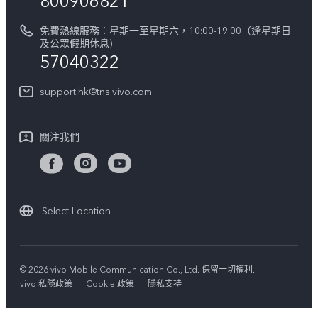
800906821
IMEI 碼驗證
關於我們
免費熱線服務：星期一至星期六，10:00-19:00（逢星期日
維修進度
及公眾假期休息)
vivo 私隱中心
57040322
保修條款
可持續性
support.hk@tns.vivo.com
客戶服務私隱聲明
vivo | 蔡司影像
下載用於恢復 Log 的 LUT
關注我們
Select Location
© 2026 vivo Mobile Communication Co., Ltd. 保留一切權利.
vivo 私隱政策
|
Cookie 政策
|
隱私支持