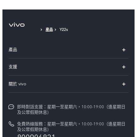
保護膜
産品
Y22s
產品
X300 Pro
支援
X300
FAQs
關於 vivo
Y21d
服務中心
企業文化
V60 Lite 5G
Funtouch OS
即時對話支援：星期一至星期六，10:00-19:00（逢星期日
新聞資訊
V60
及公眾假期休息)
系統升級
vivo工作
免費熱線服務：星期一至星期六，10:00-19:00（逢星期日
零配件價格查詢
及公眾假期休息)
法律聲明