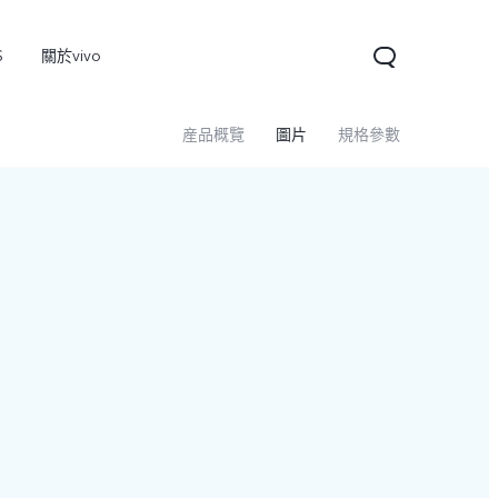
S
關於vivo
産品概覽
圖片
規格參數
V60