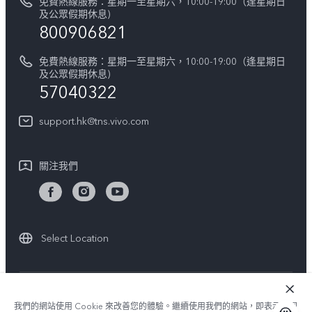
免費熱線服務：星期一至星期六，10:00-19:00（逢星期日
零配件價格查詢
及公眾假期休息)
法律聲明
800906821
IMEI 碼驗證
關於我們
免費熱線服務：星期一至星期六，10:00-19:00（逢星期日
維修進度
及公眾假期休息)
vivo 私隱中心
57040322
保修條款
可持續性
support.hk@tns.vivo.com
客戶服務私隱聲明
vivo | 蔡司影像
下載用於恢復 Log 的 LUT
關注我們
Select Location
© 2026 vivo Mobile Communication Co., Ltd. 保留一切權利.
我們的網站使用 Cookie 來改善您的體驗。繼續使用我們的網站，即表示您同
vivo 私隱政策
|
Cookie 政策
|
隱私支持