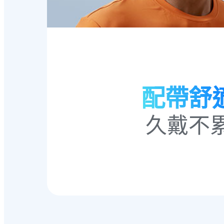
配帶舒
久戴不