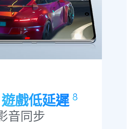
8
s 遊戲低延遲
影音同步