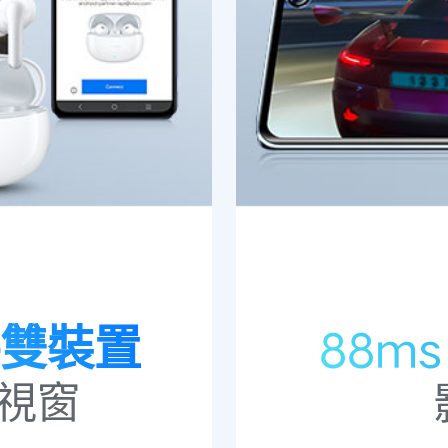
雙裝置
88m
視窗