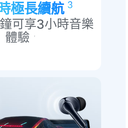
3
小時極長續航
分鐘可享3小時音樂
體驗
7