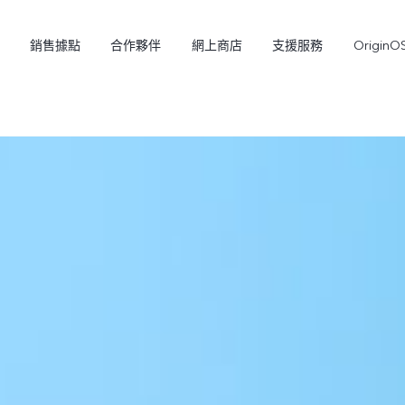
銷售據點
合作夥伴
網上商店
支援服務
OriginO
Y21d
V60 Lite 5G
新品