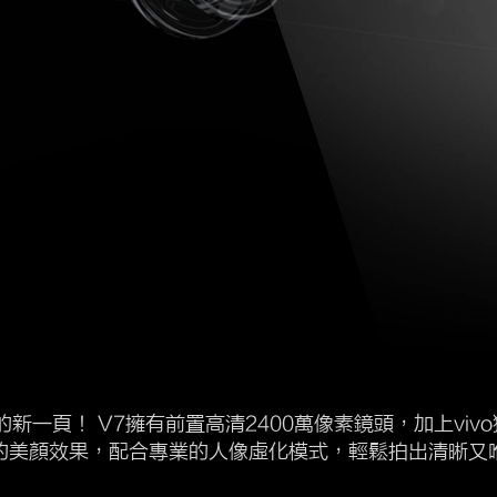
的新一頁！ V7擁有前置高清2400萬像素鏡頭，加上viv
的美顏效果，配合專業的人像虛化模式，輕鬆拍出清晰又