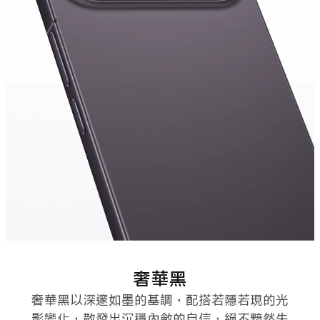
雅霧紫
奢華黑
奢華黑以深邃如墨的基調，配搭若隱若現的光
影變化，散發出沉穩內斂的自信，絕不黯然失