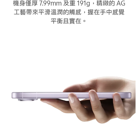
機身僅厚 7.99mm 及重 191g，精緻的 AG
工藝帶來平滑溫潤的觸感，握在手中感覺
平衡且實在。