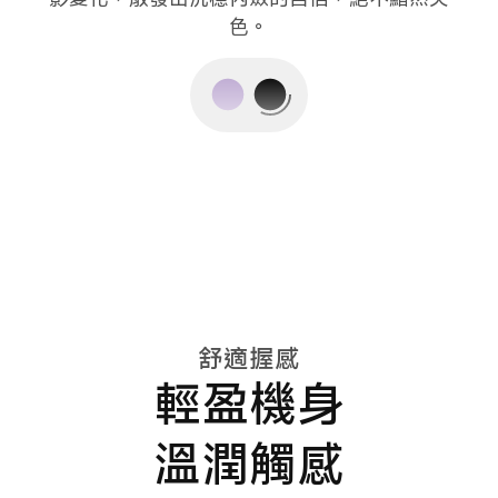
色。
舒適握感
輕盈機身
溫潤觸感