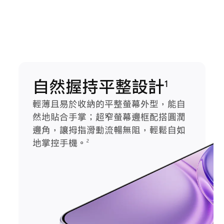
自然握持平整設計
1
輕薄且易於收納的平整螢幕外型，能自
然地貼合手掌；超窄螢幕邊框配搭圓潤
邊角，讓拇指滑動流暢無阻，輕鬆自如
地掌控手機。
2