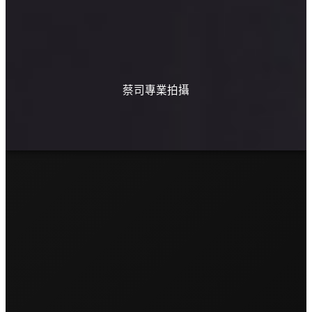
蔡司專業拍攝​