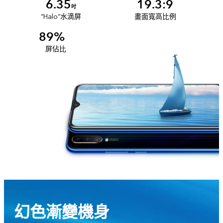
6.35
19.3:9
吋
“Halo”水滴屏
畫面寬高比例
89%
屏佔比
幻色漸變機身