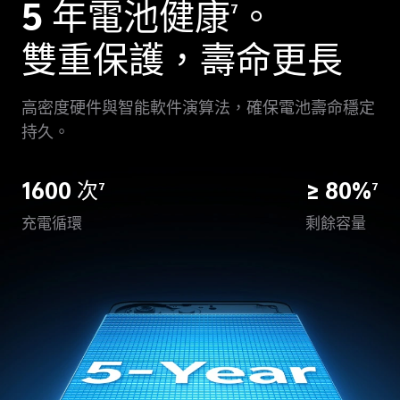
5 年電池健康
。
7
雙重保護，壽命更長
高密度硬件與智能軟件演算法，確保電池壽命穩定
持久。
1600 次
≥ 80%
7
7
充電循環
剩餘容量