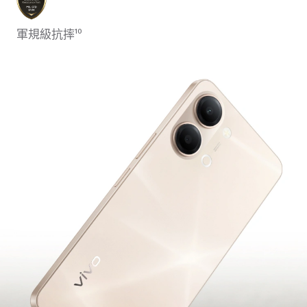
軍規級抗摔
10