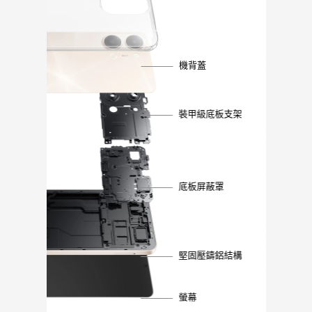
機背蓋
裝甲級底板支架
底板屏蔽罩
堅固壓鑄鋁結構
螢幕