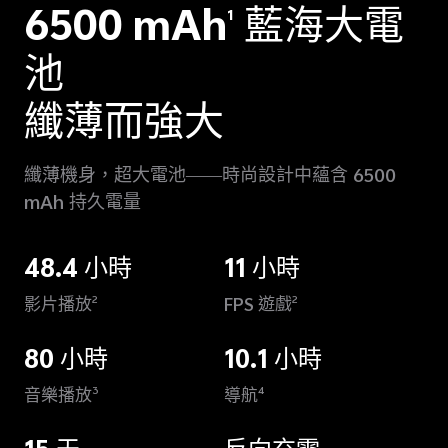
6500 mAh
藍海大電
1
池
纖薄而強大
纖薄機身，超大電池——時尚設計中蘊含 6500
mAh 持久電量
48.4 小時
11 小時
影片播放
FPS 遊戲
2
2
80 小時
10.1 小時
音樂播放
導航
3
4