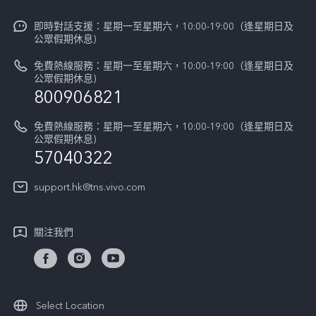
企業文化
V60 Lite 5G
Funtouch OS
即時對話支援：星期一至星期六，10:00-19:00（逢星期日及
新聞資訊
V60
公眾假期休息)
系統升級
vivo工作
免費熱線服務：星期一至星期六，10:00-19:00（逢星期日及
零配件價格查詢
公眾假期休息)
法律聲明
800906821
IMEI 碼驗證
關於我們
免費熱線服務：星期一至星期六，10:00-19:00（逢星期日及
維修進度
公眾假期休息)
vivo 私隱中心
57040322
保修條款
可持續性
support.hk@tns.vivo.com
客戶服務私隱聲明
vivo | 蔡司影像
下載用於恢復 Log 的 LUT
關注我們
Select Location