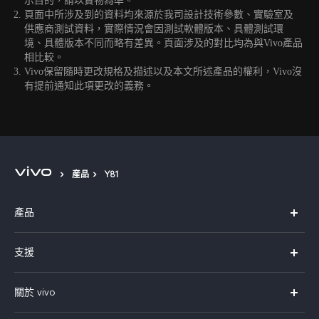
示目的，請以實物為準。
頁面中所涉及到的資料均來源於我司設計技術參數、實驗室及
供應商測試資料，實際情況會因測試軟體版本、具體測試環
境、具體版本不同而略有差異。頁面涉及的對比均為與Vivo產品
相比較。
Vivo保留隨時更改規格及描述以及本文所述產品的權利，Vivo沒
有提前通知此項更改的義務。
産品
Y81
產品
X300 Pro
支援
X300
FAQs
關於 vivo
Y21d
服務中心