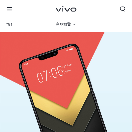
Y81
産品概覽
規格參數