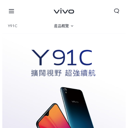
Y91C
産品概覽
規格參數