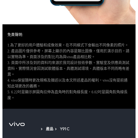
免責聲明:
1.為了更好的用戶體驗和成像效果，在不同模式下會輸出不同像素的照片。
2. 產品圖片僅供參考，屏幕上顯示的內容是類比圖像，僅用於演示目的，請
以實物為準。頁面涉及的對比均為與vivo產品相比較。
3. 頁面中所涉及到的資料均來源於我司設計技術參數、實驗室及供應商測試
資料，實際情況會因測試軟體版本、具體測試環境、具體版本不同而略有差
異。
4. vivo保留隨時更改規格及描述以及本文所述產品的權利，vivo沒有提前通
知此項更改的義務。
5. 6.22吋是顯示屏圓角拉伸為直角時的對角線長度，6.02吋是圓角對角線長
度。
産品
Y91C