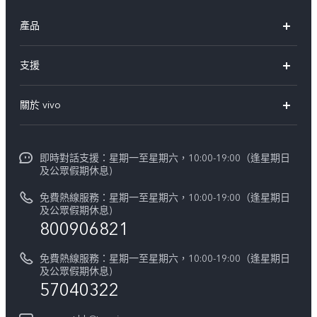
產品
X300 Pro
支援
X300
FAQs
關於 vivo
Y21d
服務中心
企業文化
V60 Lite 5G
Funtouch OS
即時對話支援：星期一至星期六，10:00-19:00（逢星期日
新聞資訊
V60
及公眾假期休息)
系統升級
vivo工作
免費熱線服務：星期一至星期六，10:00-19:00（逢星期日
零配件價格查詢
及公眾假期休息)
法律聲明
800906821
IMEI 碼驗證
關於我們
免費熱線服務：星期一至星期六，10:00-19:00（逢星期日
維修進度
及公眾假期休息)
vivo 私隱中心
57040322
保修條款
可持續性