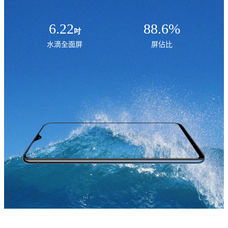
6.22
88.6%
吋
水滴全面屏
屏佔比