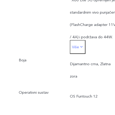
*X80 Lite 5G opremljen je
standardnim vivo punjače
(FlashCharge adapter 11
/ 4A) i podržava do 44W.
Više
Stvarna snaga punjenja
Boja
dinamički se prilagođava
Dijamantno crna, Zlatna
promjenom scene i ovisn
zora
o stvarnoj upotrebi.
Operativni sustav
OS Funtouch 12