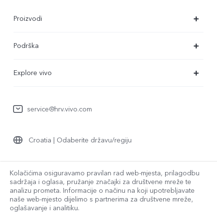
Proizvodi
X90 Pro
Podrška
X80 Lite
Servisni centar
Explore vivo
Y35
Provjera autentičnosti za IMEI
O nama
Y22s
Ažuriranje sustava
service@hrv.vivo.com
Pravne napomene
Y16
Korisnički priručnik
Održivost
Y76 5G
Croatia | Odaberite državu/regiju
Poslati na popravak
Centar za zaštitu privatnosti
Pravne napomene
Zapisnik nadogradnje
Kolačićima osiguravamo pravilan rad web-mjesta, prilagodbu
© 2026 vivo Mobile Communication Co., Ltd. Sva prava pridržana.
sadržaja i oglasa, pružanje značajki za društvene mreže te
Pravila o jamstvu
analizu prometa. Informacije o načinu na koji upotrebljavate
vivo Pravila o privatnosti
|
vivo Politika o kolačićima
|
naše web-mjesto dijelimo s partnerima za društvene mreže,
Podrška za zaštitu privatnosti
|
Pravila o podacima tvrtke vivo
oglašavanje i analitiku.