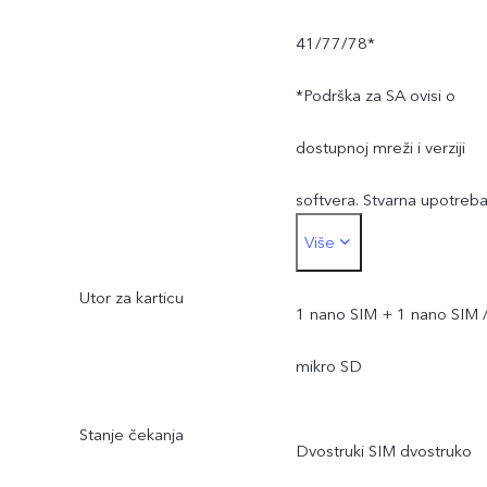
41/77/78*
*Podrška za SA ovisi o
dostupnoj mreži i verziji
softvera. Stvarna upotreb
Više
frekvencijskog pojasa
Utor za karticu
mreže ovisi o postavljanju
1 nano SIM + 1 nano SIM 
lokalnog ISP-a.
mikro SD
Stanje čekanja
Dvostruki SIM dvostruko