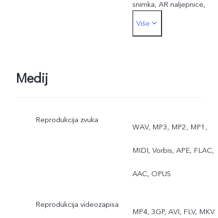
snimka, AR naljepnice,
Više
Dvostruka ekspozicija,
Dvostruki prikaz
Stražnja: Noć, Portret,
Medij
Fotografija, Videozapis,
Reprodukcija zvuka
Super makro, Visoka
WAV, MP3, MP2, MP1,
rezolucija, Panorama,
MIDI, Vorbis, APE, FLAC,
Fotografija uživo, Uspore
AAC, OPUS
snimka, Uzastopno
Reprodukcija videozapisa
MP4, 3GP, AVI, FLV, MKV
Ubrzano snimanje, AR