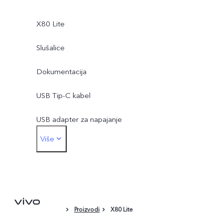
X80 Lite
Slušalice
Dokumentacija
USB Tip-C kabel
USB adapter za napajanje
Više
Tip-C na adapter za utičnicu za slušalice od 3,5 mm
Alat za izbacivanje
Etui za telefon
Proizvodi
X80 Lite
Zaštitna folija (primijenjena)