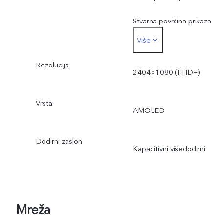
Stvarna površina prikaza
Više
neznatno je manja.
Rezolucija
2404×1080 (FHD+)
Vrsta
AMOLED
Dodirni zaslon
Kapacitivni višedodirni
Mreža