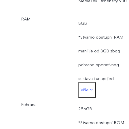
MediaTek Dimensity 900
RAM
8GB
*Stvarno dostupni RAM
manji je od 8GB zbog
pohrane operativnog
sustava i unaprijed
Više
instaliranih aplikacija.
Pohrana
256GB
*Stvarno dostupni ROM