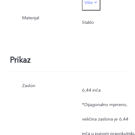
Više
opskrbom materijalima.
Materijal
Staklo
Prikaz
Zaslon
6,44 inča
*Dijagonalno mjereno,
veličina zaslona je 6,44
inča u punom pravokutniku