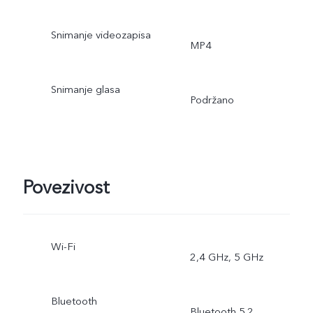
naljepnice, Vlog film,
Snimanje videozapisa
MP4
Dokumenti, Dvostruka
Snimanje glasa
ekspozicija, Dvostruki
Podržano
prikaz
Povezivost
Wi-Fi
2,4 GHz, 5 GHz
Bluetooth
Bluetooth 5.2