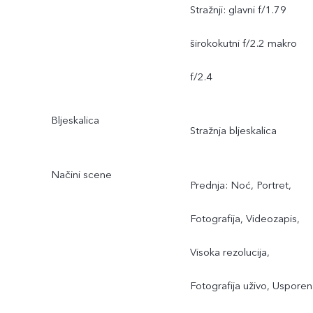
Stražnji: glavni f/1.79
širokokutni f/2.2 makro
f/2.4
Bljeskalica
Stražnja bljeskalica
Načini scene
Prednja: Noć, Portret,
Fotografija, Videozapis,
Visoka rezolucija,
Fotografija uživo, Uspore