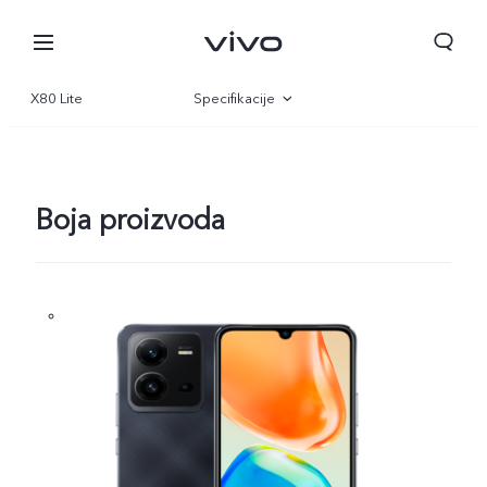
X80 Lite
Specifikacije
Pregled
Galerija
Boja proizvoda
Croatia | Odaberite državu/regiju