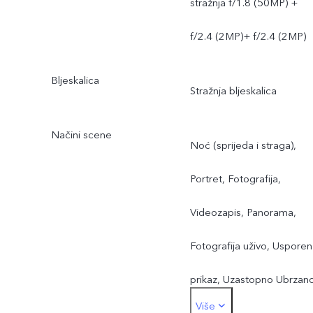
stražnja f/1.8 (50MP) +
f/2.4 (2MP)+ f/2.4 (2MP)
Bljeskalica
Stražnja bljeskalica
Načini scene
Noć (sprijeda i straga),
Portret, Fotografija,
Videozapis, Panorama,
Fotografija uživo, Usporen
prikaz, Uzastopno Ubrzan
Više
snimanje, Pro, DOC, 50