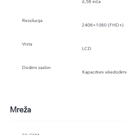
6,58 inča
Rezolucija
2408×1080 (FHD+)
Vrsta
LCD
Dodirni zaslon
Kapacitivni višedodirni
Mreža