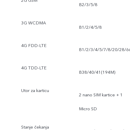
2G GSM
B2/3/5/8
3G WCDMA
B1/2/4/5/8
4G FDD-LTE
B1/2/3/4/5/7/8/20/28/6
4G TDD-LTE
B38/40/41(194M)
Utor za karticu
2 nano SIM kartice + 1
Micro SD
Stanje čekanja