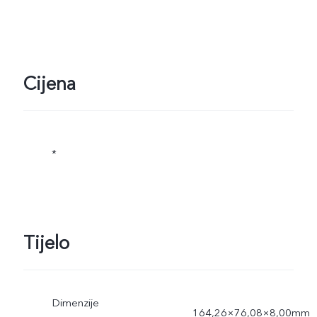
Cijena
*
Tijelo
Dimenzije
164,26×76,08×8,00mm