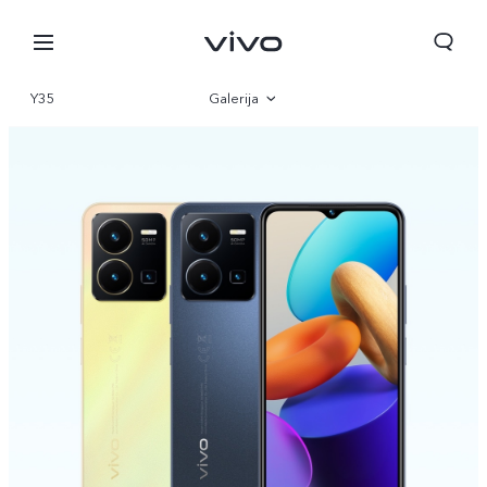
Y35
Galerija
Pregled
Specifikacije
Croatia | Odaberite državu/regiju