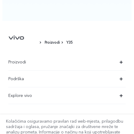
Proizvodi
Y35
Proizvodi
X90 Pro
Podrška
X80 Lite
Servisni centar
Explore vivo
Y35
Provjera autentičnosti za IMEI
O nama
Y22s
Ažuriranje sustava
service@hrv.vivo.com
Pravne napomene
Kolačićima osiguravamo pravilan rad web-mjesta, prilagodbu
Y16
sadržaja i oglasa, pružanje značajki za društvene mreže te
Korisnički priručnik
Održivost
analizu prometa. Informacije o načinu na koji upotrebljavate