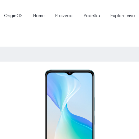
OriginOS
Home
Proizvodi
Podrška
Explore vivo
Y35
Y22s
novo
novo