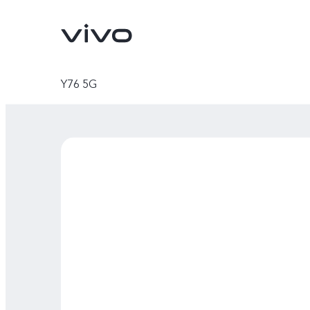
Y76 5G
X90 Pro
X80 Lite
novo
novo