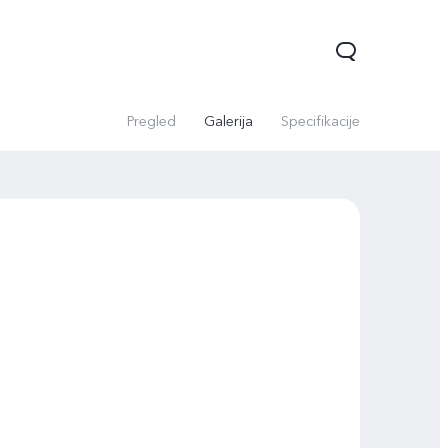
Pregled
Galerija
Specifikacije
Y16
Y76 5G
novo
novo