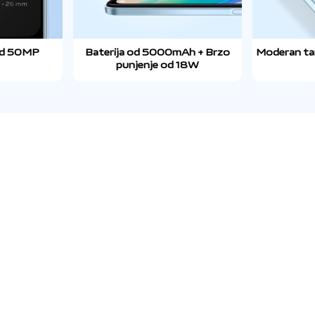
od 50MP
Baterija od 5000mAh + Brzo
Moderan ta
punjenje od 18W