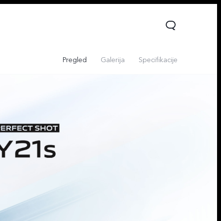
Pregled
Galerija
Specifikacije
Y16
Y76 5G
novo
novo