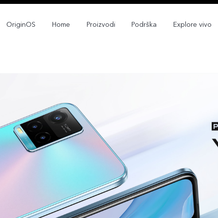
OriginOS
Home
Proizvodi
Podrška
Explore vivo
Y35
Y22s
novo
novo