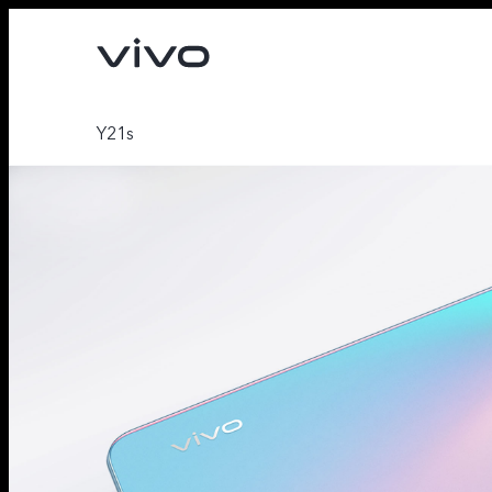
Y21s
X90 Pro
X80 Lite
novo
novo