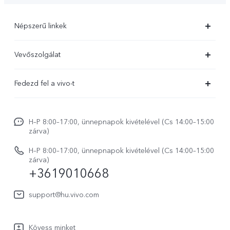
Népszerű linkek
X300 Ultra
Vevőszolgálat
X300 FE
Szolgáltató központ
Fedezd fel a vivo-t
X300 Pro
IMEI hitelesítés
Hírek
X300
Rendszerfrissítés
H–P 8:00–17:00, ünnepnapok kivételével (Cs 14:00–15:00
Jogi szabályozás
V70
zárva)
vivo Jótállási Politika
Rólunk
V70 FE
H–P 8:00–17:00, ünnepnapok kivételével (Cs 14:00–15:00
Vevőszolgálati adatvédelmi nyilatkozat
zárva)
vivo Személyes Adatok Védelme
+3619010668
Y31 5G
LUT-ok letöltése a Log helyreállításához
vivo Buds Air3
support@hu.vivo.com
Kövess minket