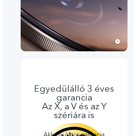
Egyedülálló 3 éves
garancia
Az X, a V és az Y
szériára is
Akkumulátor garancia