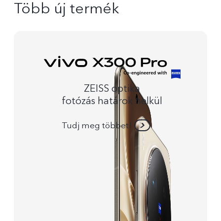
Több új termék
ZEISS optika
fotózás határok nelkül
Tudj meg többet!