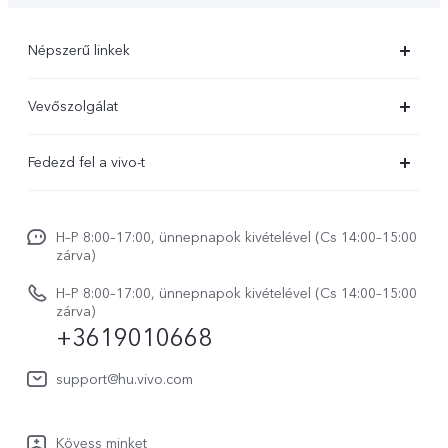
Népszerű linkek
X300 Ultra
Vevőszolgálat
X300 FE
Szolgáltató központ
Fedezd fel a vivo-t
X300 Pro
IMEI hitelesítés
Hírek
X300
Rendszerfrissítés
H–P 8:00–17:00, ünnepnapok kivételével (Cs 14:00–15:00
Jogi szabályozás
V70
zárva)
vivo Jótállási Politika
Rólunk
V70 FE
H–P 8:00–17:00, ünnepnapok kivételével (Cs 14:00–15:00
Vevőszolgálati adatvédelmi nyilatkozat
zárva)
vivo Személyes Adatok Védelme
+3619010668
Y31 5G
LUT-ok letöltése a Log helyreállításához
vivo Buds Air3
support@hu.vivo.com
Kövess minket