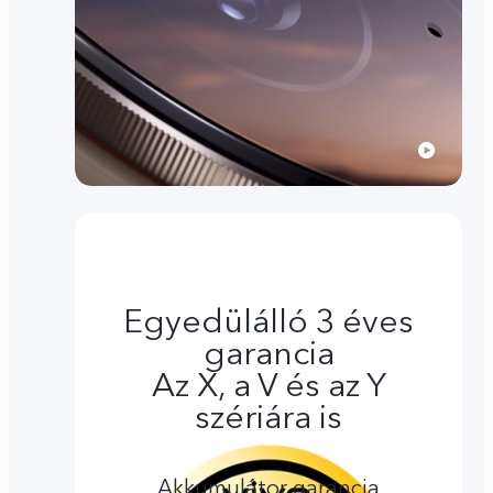
Egyedülálló 3 éves
garancia
Az X, a V és az Y
szériára is
Akkumulátor garancia