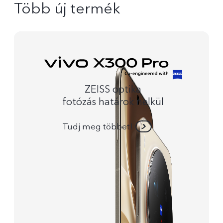
Több új termék
ZEISS optika
fotózás határok nelkül
Tudj meg többet!